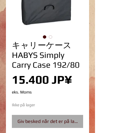
キャリーケース
HABYS Simply
Carry Case 192/80
Pris
15.400 JP¥
eks. Moms
Ikke på lager
Giv besked når det er på lager