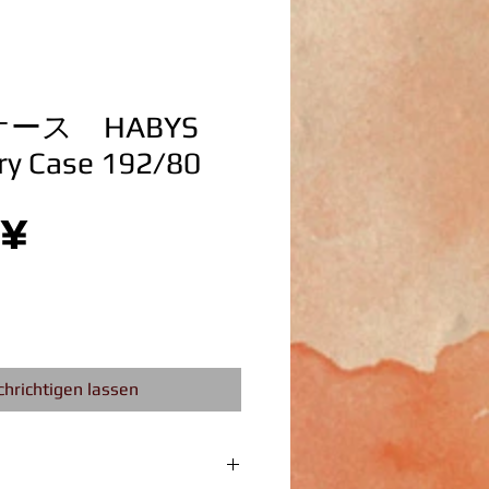
ース HABYS
ry Case 192/80
Preis
 ¥
hrichtigen lassen