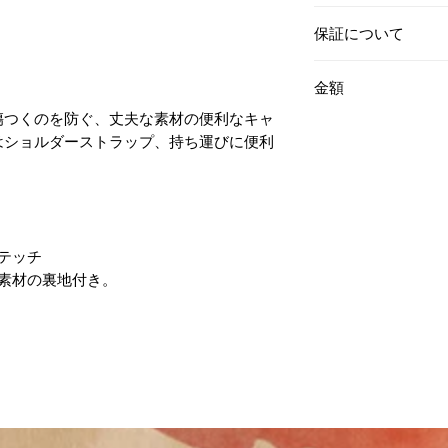
配送料はお客様負
保証について
への送料が設定料
だく場合がありま
(有)カイセにて販売
します。また、店
金額
修理は全て(有)カ
てご購入を検討される
製品はシリアルナ
傷つくのを防ぐ、丈夫な素材の便利なキャ
¥16,940(税込)
よりお問い合わせ
購入者様が所有さ
はショルダーストラップ、持ち運びに便利
大型220サイズ
ます。
※Simply Carr
日本以外からのご
します。（梱包サ
ますが、(有)カイ
なります。
保証はHabys社のWar
ステッチ
証の対象か否かはH
護素材の裏地付き。
製品保証期間は、1
製品製造や構造に
の他の外的・環境
は適用外です。
部品の修理・交換
及び関税はお客様
故障・修理につい
像及び経緯につい