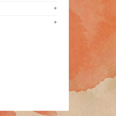
担となります。道北・沖縄・離島
金を超えるときは加算させていた
す。その際は発送前にご連絡いた
したHabys社製品における保証・
舗にてお渡しも可能です。店舗に
イセにて行います。
方はお支払いに進まずcontact
ンバーにより管理され、最初のご
ください。
れている場合のみ保証が適用され
y Caseを一緒にご購入の場合は同梱いた
購入者様について輸出販売は承れ
イズの変更なし）
セの提供する保証・修理の適用外と
ranty Conditionsに準拠し、保
abys社の判断に基づきます。
年の保証が付帯します。本保証は
おける固有の欠陥に適用され、そ
的要因から発生する故障・不具合
について発生する、国際輸送料、
の負担となります。
て当社へご連絡いただく際は、画
ての情報を先んじてご提供くださ