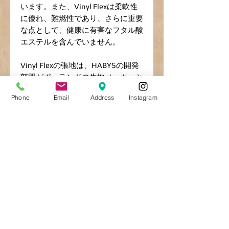
います。また、Vinyl Flexは柔軟性
に優れ、難燃性であり、さらに重要
な点として、健康に有害なフタル酸
エステルを含んでいません。
Vinyl Flexの張地は、HABYSの開発
部門がポーランドの生地メーカーと
共同で開発したものです。この素材
Phone
Email
Address
Instagram
はHABYS専用に製造されていま
す。
Water resistance
Increased resistance to oils
Fire resistance
Light resistance
Phthalate-free
Oeko-Tex Certificate
CEマークおよび医療機器認証