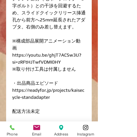
字ボルト）との干渉を回避するた
め、スライドクイックリリース挿通
孔から前方へ25mm延長されたアダ
プタ。右側のみ差し替えます。
※構成部品展開アニメーション動
画
https://youtu.be/ghjT7ACSw3U?
si=zRFtHJTwfVDMI0HY
※取り付け工具は付属しません
・出品商品エピソード
https://readyfor.jp/projects/kaisec
ycle-standadapter
配送方法未定
#両立てスタンド
#両立スタンド
Phone
Email
Address
Instagram