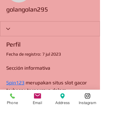
golangolan295
Perfil
Fecha de registro: 7 jul 2023
Sección informativa
Spin123
 merupakan situs slot gacor 
terbesar terpercaya dalam 
menyajikan beragam permainan slot 
Phone
Email
Address
Instagram
terlengkap. Untuk memperoleh 
segudang keuntungan berlimpah 
hanya bermain dalam hitungan menit. 
Tersedia permainan slot