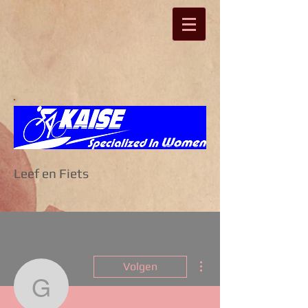
Leef en Fiets
Meer acties
Volgen
golangolan295