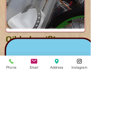
Qibbel weiß!
ausverkauft
Phone
Email
Address
Instagram
Qibble hat einen neuen hinteren
Kindersitz mit weißer Basis, der auf
Messen in Übersee gezeigt wurde.