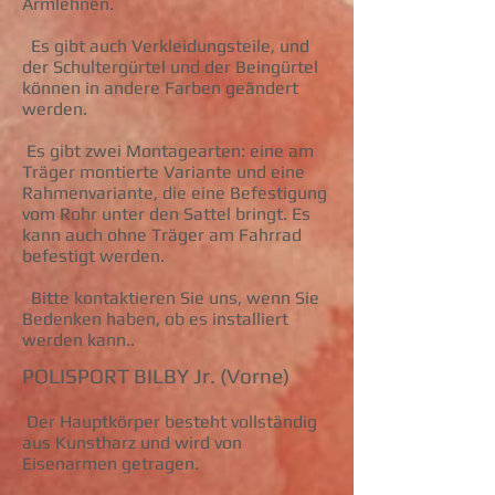
Armlehnen.
Es gibt auch Verkleidungsteile, und
der Schultergürtel und der Beingürtel
können in andere Farben geändert
werden.
Es gibt zwei Montagearten: eine am
Träger montierte Variante und eine
Rahmenvariante, die eine Befestigung
vom Rohr unter den Sattel bringt. Es
kann auch ohne Träger am Fahrrad
befestigt werden.
Bitte kontaktieren Sie uns, wenn Sie
Bedenken haben, ob es installiert
werden kann.
.
POLISPORT BILBY Jr. (Vorne)
Der Hauptkörper besteht vollständig
aus Kunstharz und wird von
Eisenarmen getragen.