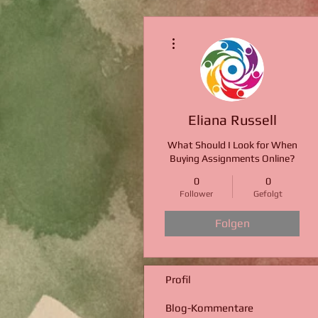
Weitere Optionen
Eliana Russell
What Should I Look for When
Buying Assignments Online?
0
0
Follower
Gefolgt
Folgen
Profil
Blog-Kommentare