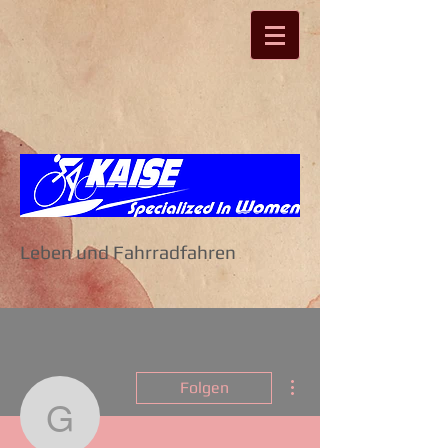
Leben und Fahrradfahren
Weitere Optionen
Folgen
gicaboy584