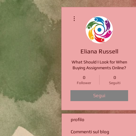
Altre azioni
Eliana Russell
What Should I Look for When
Buying Assignments Online?
0
0
Follower
Seguiti
Segui
profilo
Commenti sul blog