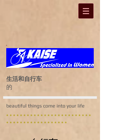
生活和自行车
的
beautiful things come into your life
* * * * * * * * * * * * * * * * * * * * * * * * *
* * * * * * * * * * * * * * * * * *