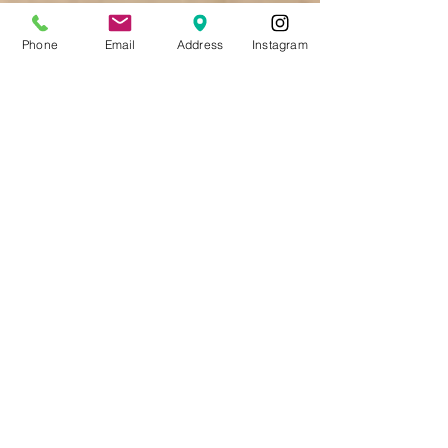
へんしんバイクC14 SKY BLUE
後ろ姿もすっきりスタイリッシュ キックバイ
クから自転車へと後ろから見るお子さまの乗
Phone
Email
Address
Instagram
り姿も変わっていくのが楽しみなファースト
バイクです。
さあ、乗ってみよう！