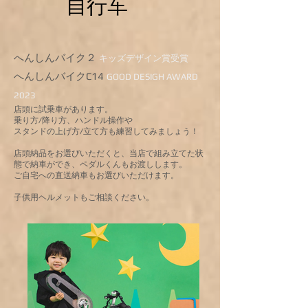
自行车
へんしんバイク２
キッズデザイン賞受賞
​へんしんバイクC14
GOOD DESIGH AWARD
2023
店頭に試乗車があります。
乗り方/降り方、ハンドル操作や
スタンドの上げ方/立て方も練習してみましょう！
店頭納品をお選びいただくと、当店で組み立てた状
態で納車ができ、ペダルくんもお渡しします。
ご自宅への直送納車もお選びいただけます。
​子供用ヘルメットもご相談ください。