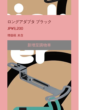
ロングアダプタ ブラック
價格
JP¥9,200
增值税 未含
新增至購物車