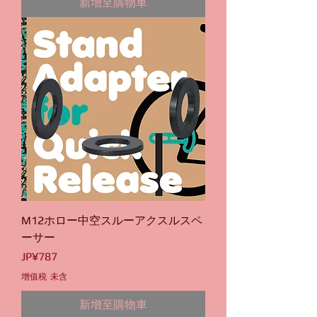
新增至購物車
M12ホロー中空スルーアクスルスペ
ーサー
價格
JP¥787
增值税 未含
新增至購物車