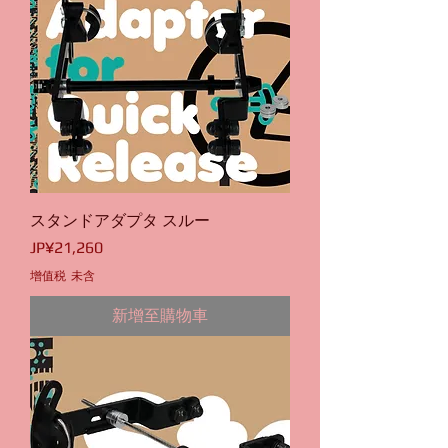
スタンドアダプタ スルー
價格
JP¥21,260
增值税 未含
新增至購物車