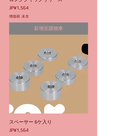
價格
JP¥1,564
增值税 未含
新增至購物車
スペーサー 6ケ入り
價格
JP¥1,564