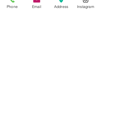
無庫存
Phone
Email
Address
Instagram
フェルデンクライス・メソッド ポ
ータブルテーブル HABYS ウッドＫ
033ベージュ 2.5フォーム
價格
JP¥193,200
增值税 未含