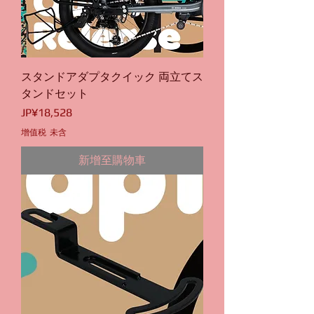
スタンドアダプタクイック 両立てス
タンドセット
價格
JP¥18,528
增值税 未含
新增至購物車