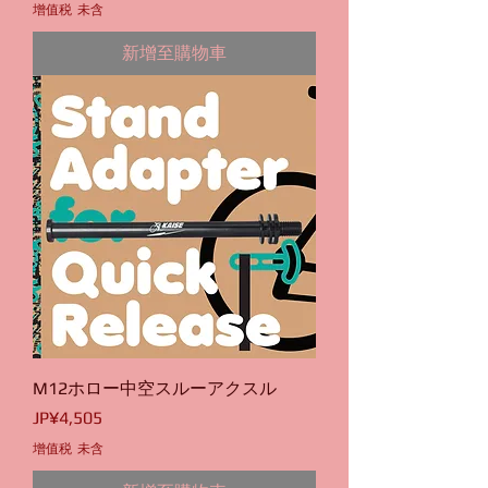
增值税 未含
新增至購物車
M12ホロー中空スルーアクスル
價格
JP¥4,505
增值税 未含