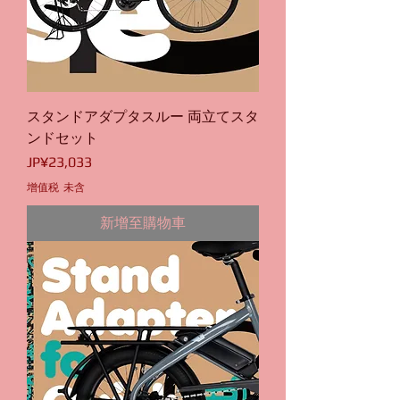
スタンドアダプタスルー 両立てスタ
ンドセット
價格
JP¥23,033
增值税 未含
新增至購物車