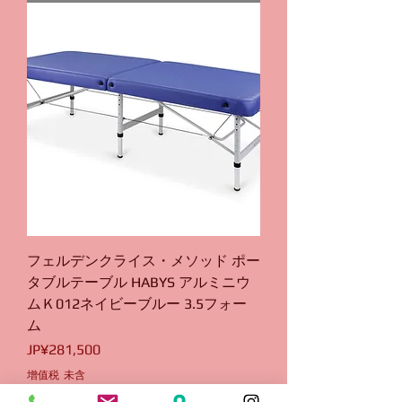
フェルデンクライス・メソッド ポー
タブルテーブル HABYS アルミニウ
ムＫ012ネイビーブルー 3.5フォー
ム
價格
JP¥281,500
增值税 未含