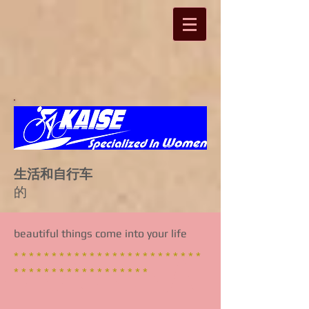
生活和自行车
的
beautiful things come into your life
* * * * * * * * * * * * * * * * * * * * * * * * *
* * * * * * * * * * * * * * * * * *