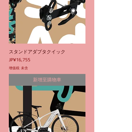
スタンドアダプタクイック
價格
JP¥16,755
增值税 未含
新增至購物車