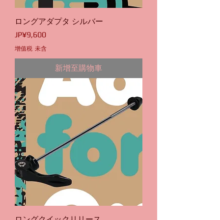
ロングアダプタ シルバー
價格
JP¥9,600
增值税 未含
新增至購物車
ロングクイックリリース