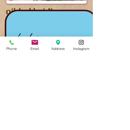
qibbel hvid!
udsolgt
Phone
Email
Address
Instagram
Qibble har en ny farve hvid base bag
barnestol, der blev vist på oversøiske
udstillinger.
Vi har kun én i vores butik.
Kontakt os venligst, hvis du er
interesseret. (^_-)