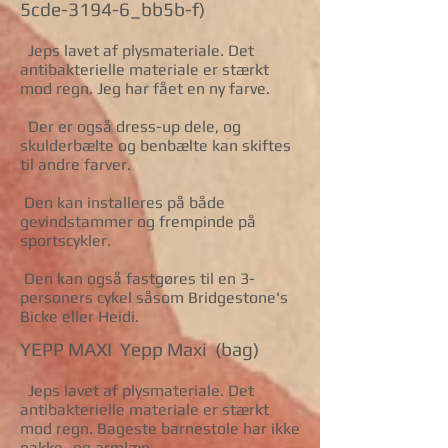
5cde-3194-6_bb5b-f)
Jeps lavet af plysmateriale. Det
antibakterielle materiale er stærkt
mod regn. Jeg har fået en ny farve.
Der er også dress-up dele, og
skulderbælte og benbælte kan skiftes
til andre farver.
Den kan installeres på både
gevindstammer og frempinde på
sportscykler.
Den kan også fastgøres til en 3-
personers cykel såsom Bridgestone's
Bicke eller Heidi.
YEPP MAXI Yepp Maxi (bag)
Jeps lavet af plysmateriale. Det
antibakterielle materiale er stærkt
mod regn. Bageste barnestole har ikke
nakke- og armlæn.