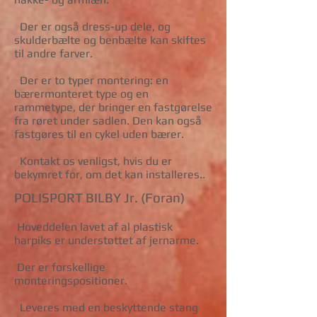
Der er også dress-up dele, og
skulderbælte og benbælte kan skiftes
til andre farver.
Der er to typer montering: en
bærermonteret type og en
rammetype, der bringer en fastgørelse
fra røret under sadlen. Den kan også
fastgøres til en cykel uden bærer.
Kontakt os venligst, hvis du er
bekymret for, om det kan installeres.
.
POLISPORT BILBY Jr. (Foran)
Hoveddelen lavet af al plastisk
harpiks er understøttet af jernarme.
Der er forskellige
monteringspositioner.
Leveres med en beskyttende stang