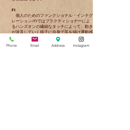
FI
個人のためのファンクショナル・インテグ
レーション/FIではプラクティショナーによ
るハンズオンの繊細なタッチによって、動き
が波及していく様子に自身で耳を傾け運動感
覚とコミュニケーションをとっていきながら
機能統合していく手法です。
Phone
Email
Address
Instagram
ATMやFIを通して自分の持つ動きを知り、
感覚から学ぶことは自己治癒や怪我の回避・
回復、スキルの向上を助けることにも繋がり
ます。
レッスンは楽な服装で行い寝た状態や
座位が多く出てきます。
講師
関谷 夏代 / Natsuyo SEKIYA
国際公認フェルデンクライス プラクティシ
ョナー