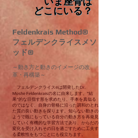
いま座骨は
いま座骨は
どこにいる？
どこにいる？
Feldenkrais Method®︎
フェルデンクライスメソ
ッド®︎
～動き方と動きのイメージの改
革・再構築～
フェルデンクライス
は開発したDr.
®︎
Moshe Feldenkraisの名に由来します。"結
果"的な目指す形を求めたり、手本を真似る
のではなく、自身の骨格に沿った調和のとれ
た質の良い動きを探ります。知らない動きの
ようで既にもっている自分の動き方を再発見
していく有機的な学習方法であり、からだの
変化を受け入れその日を過ごすために工夫す
る柔軟性をもつことにも役立ちます。