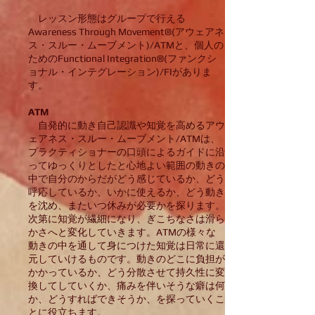
レッスン形態はグループで行える
Awareness Through Movement®︎(アウェアネ
ス・スルー・ムーブメント)/ATMと、個人の
ためのFunctional Integration®︎(ファンクシ
ョナル・インテグレーション)/FIがありま
す。
ATM
自発的に動き自己認識や知覚
を高めるアウ
ェアネス・スルー・ムーブメント/ATMは、
プラクティショナーの口頭によるガイドに沿
ってゆっくりとしたと心地よい範囲の動きの
中で自分のからだがどう感じているか、どう
呼応しているか、いかに使えるか、どう動き
を沈め、またいつ休みが必要かを探ります。
次第に知覚が繊細になり、ぎこちなさは滑ら
かさへと変化していきます。ATMの様々な
動きの中を通して身につけた知覚は日常に還
元していけるものです。動きのどこに負担が
かかっているか、どう分散させて持久性に変
換してしていくか、痛みを伴いそうな癖は何
か、どうすればできそうか、を探っていくこ
とに役立ちます。