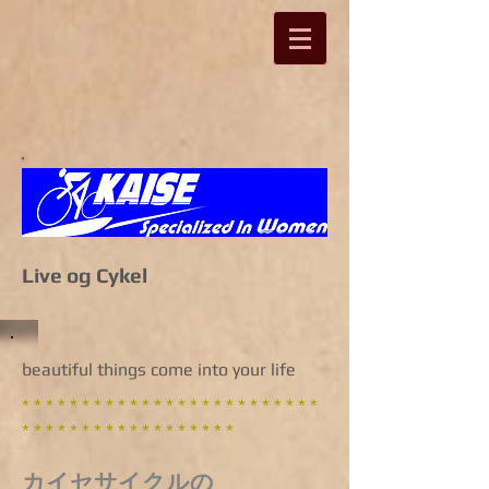
Live og Cykel
beautiful things come into your life
* * * * * * * * * * * * * * * * * * * * * * * * *
* * * * * * * * * * * * * * * * * *
カイセサイクルの