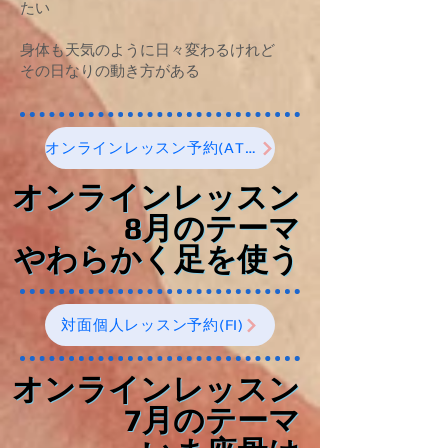
たい
身体も天気のように日々変わるけれど
その日なりの動き方がある​
オンラインレッスン予約(ATM)
オンラインレッスン
オンラインレッスン
8月のテーマ
8月のテーマ
やわらかく足を使う
やわらかく足を使う
対面個人レッスン予約(FI)
オンラインレッスン
オンラインレッスン
7月のテーマ
7月のテーマ