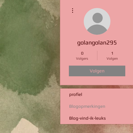
Meer acties
golangolan295
0
1
Volgers
Volgen
Volgen
profiel
Blogopmerkingen
Blog-vind-ik-leuks