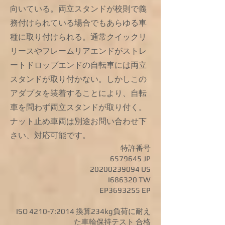
向いている。
両立スタンドが校則で義
務付けられている場合でもあらゆる車
種に取り付けられる。
通常クイックリ
リースやフレームリアエンドがストレ
ートドロップエンドの自転車には
両立
スタンドが
​取り付かない。しかしこの
アダプタを装着することにより、自転
車を問わず両立スタンドが取り付く。
ナット止め車両は別途お問い合わせ下
さい、対応可能です。
特許番号
6579645
JP
20200239094
US
I686320 TW
EP3693255 EP
​ISO 4210-7:2014 換算234kg負荷に耐え
た車輪保持テスト 合格