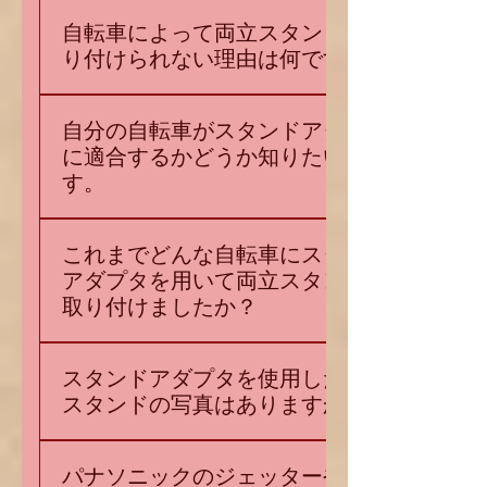
カスタマイズで加工を施して両立スタンドを
自転車によって両立スタンドが取
どうにか取り付けるか、取り付けはあきらめ
り付けられない理由は何ですか？
られてきました。スタンドアダプタを使え
ば、加工なしで両立スタンドを取り付け可能
主に2つの理由があります。1つは車輪保持機
です。ぜひお試しください。
自分の自転車がスタンドアダプタ
構がクイックリリースやスルーアクスル、ま
に適合するかどうか知りたいで
たはM12ナット止めの太い軸径の場合です。
す。
もう1つはフレームリアエンドとチェーンステ
ーの形状が既存の両立スタンドに適合しない
購入画面で選択肢を選ぶと、適合するスタン
場合です。どちらの場合も諦める必要はあり
これまでどんな自転車にスタンド
ドアダプタがわかります。ぜひご確認くださ
ません。スタンドアダプタは、取り付けが難
アダプタを用いて両立スタンドを
い。また、下の表や、別の質問の「これまで
しい自転車のために開発された万能アダプタ
取り付けましたか？
どんな自転車にスタンドアダプタを用いて両
です。
立スタンドを取り付けましたか？」への回答
実際に取り付けた車両リストの一部です。取
で記載している取り付け実績例も参考になさ
スタンドアダプタを使用した両立
り付け実績車両GIANT エスケープR DISK
ってください。*アダプタ種類（スライド幅可
スタンドの写真はありますか？
440 GIANT エスケープR3GIANT xtc20GIANT
変域）：ノーマル（25mmスライド）、ロン
エンチャント20ミント丸石 エンペラー
グ（50mmスライド）*チェーンステー特殊：
一例として、スタンドアダプタを使用した両
YAMAHA クロスラインe-bikeBrunoミキスト
チェーンステー角がBBまでで変化する曲がっ
パナソニックのジェッターや
立スタンドの写真をご用意しています。
ブラックエディションpinkBrunoミニドロップ