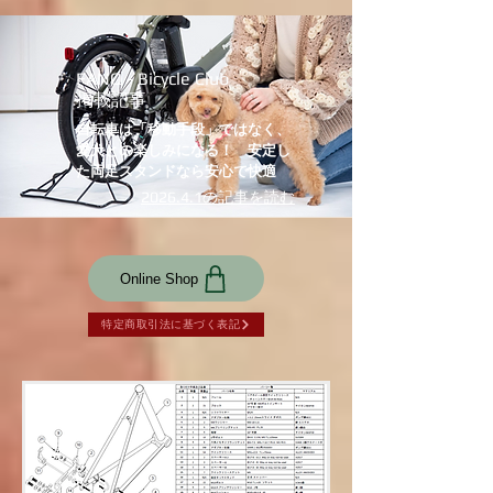
ズMERIDA E passport CC400 EQ
FANQ - Bicycle Club
掲載記事
自転車は「移動手段」ではなく、
愛犬との楽しみになる！ 安定し
た両足スタンドなら安心で快適
2026.4.1の記事を読む
Online Shop
特定商取引法に基づく表記