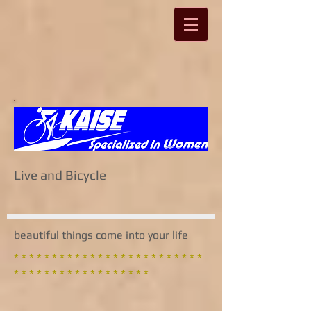
Live and Bicycle
beautiful things come into your life
* * * * * * * * * * * * * * * * * * * * * * * * *
* * * * * * * * * * * * * * * * * *