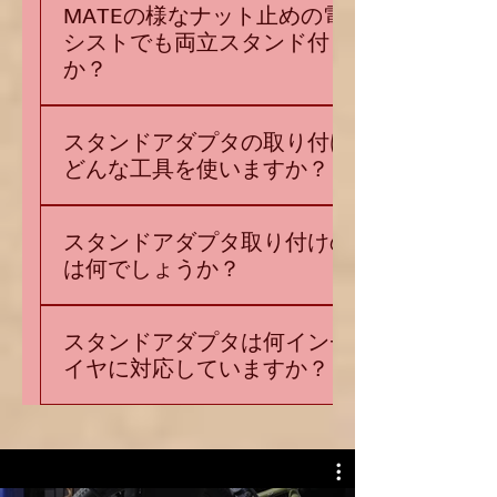
た状態や左に片スタンド固定マウントがある
MATEの様なナット止めの電動ア
GIANT Liv escape ew+Marin 23年式、ラー
ものをいう*ナット止めは別途お問い合わせ下
シストでも両立スタンド付きます
クスパーSEディスクパナソニック ベロスタ
さい、対応できます。
か？
ー ローラーブレーキ ワンオフクイックなし
Liv bLivBianchi ブリマベーラ チェレステ
ジェッターやMATEなどの軸をナットで止める
cannodale TRAIL29`ER3SS TREKディスク
スタンドアダプタの取り付けには
後輪固定方式の電動アシストも、ナット止の
KHS f-20rcNESTOバガンゼDISKビバロ
どんな工具を使いますか？
スポーツバイクもアダプタのスライド孔（横
650CPATELLIエクストラサイクル
長の穴）をそれぞれの軸の太さM10(10mm)や
BRIDGESTONE ｸｴﾛ700CKHS FLITE MSD
次の工具を使います。13mm スパナ or ソケッ
Ｍ12(12mm)へ拡張する対応で取り付け対応可
TEAM
スタンドアダプタ取り付けのコツ
ト14mm スパナ or ソケット17mm スパナ
能です。現在は２型（ノーマルとロング）で
CARBONbetterbikeSPECIALIZEDfuse27.5 リア
は何でしょうか？
1.5mm アーレンキー（六角）8mm アーレン
クイックとスルーに対応しているアダプタへ
ローター180/160mm スルー
キー（六角）
拡張処理をしてから販売お届け致しますので
p1.0/M12/148mmCHARGE COOKER20パナソ
スタンドアダプタが地面に水平になるように
別途お問い合わせください。
スタンドアダプタは何インチのタ
ニック ジェッターJAMIS RENEGADE
調整して取り付けます。スタンドアダプタに
https://www.instagram.com/p/C0oXjczSljg/
イヤに対応していますか？
EXILEBianchi LECCO ebikeTern
同梱された各パーツは、様々なタイヤサイズ
パナソニックのジェッター等の電動アシスト
vergeN8Specializedのcomo
やフレーム形状に適合するように考案されて
取り付け例
20インチから29インチのタイヤまで対応可能
SL4.0(650bx2.3)Tern HSD P9Tern Quick
います。
https://www.instagram.com/p/DJLt0G8yaed/
です。
HaulD8チタンバイククロスバイクtange
MATEなどの電動ファットバイク等取り付け例
roadend ダルメッキベネリ20リアモーター