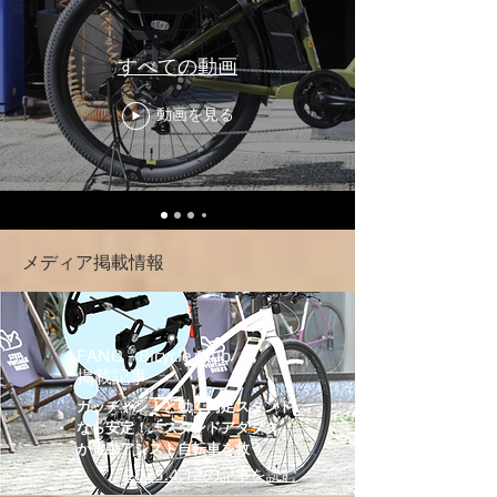
Bianchiメトロ20JAMIS coda femaleJAMIS
sequel27.5FUJI FATHER CX
FLAT26HECANNONDALEＦ600
すべての動画
DiskESR20×2.2インチラレースタッガード7S
ハイテンスチール700Cブリーザー RADAR X
動画を見る
エレクトラ タウニーパナソニックジェッタ
ー/クイック仕様BrunoFELTF65Xベロスターミ
ニYAMAHA YPJ-Rグラビエ2022サテンダーク
シルバーENNE20ファットM12リアアクスル
アラヤ ディアゴナールKHSモンタナフラット
メディア掲載情報
SPECIALIZED Vado SL 2TREK FXplusXEALT
ミヤタ CRUISE i CS 5080クルーズ i CS
5080Bianchi アルミロード
IMPULSOMARINTern MASHUPBianch Merlo
FANQ - Bicycle Club
掲載記事
20 チェレステSPECIALIZED MYKAsportアン
カー rnc3ネオコット黒塗装WABASH
ガッチャン！と動く両足スタンド
なら安定！「スタンドアダプタ」
RTsequelBianchi C Sport 1ルイガノ セッタ
が電動アシスト自転車を救う
ーDISKTern Vectron s10CHARGE GRATERア
2025.4.12の
記事を読む
サヒ ログアドベンチャーGIANT ATX Mサイ