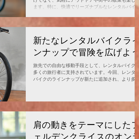
レーキが扱いやすいが、成長に合わせてハンドブ
ます。特に、快適でリーズナブルなレンタルバイ
ーキに慣れさせるのも良い。 また、軽量で丈夫な
を選べば、コストを抑えつつ充実した体験が可能
レーム素材を選ぶことも重要。アルミフレームは
す。今回は、ebikeから子供乗せタイプまで幅広く
びにくく、持ち運びやすい
揃うレンタルバイクの選び方とおすすめモデルを
介します。 多様なレンタルバイクが並ぶ店舗の様
新たなレンタルバイクラ
レンタルバイクを選ぶポイント 1. 利用目的に合っ
タイプを選ぶ レンタルバイクにはさまざまな種類
ンナップで冒険を広げよ
あります。例えば、 ebike（電動アシスト自転車）
坂道や長距離も楽に走れるため、体力に自信がな
旅先での自由な移動手段として、レンタルバイク
方や観光での移動に最適です。 子供乗せ自転車 小さ
多くの旅行者に支持されています。今回、レンタ
なお子さんがいる家庭向け。安全性や乗せ降ろし
バイクのラインナップが新たに追加され、より多
しやすさを重視しましょう。 シティサイクル 街中の
なニーズに応えることが可能になりました。新し
移動に便利で、シンプルな構造のため扱いやすい
バイクの種類や特徴を知ることで、あなたの旅が
す。 利用シーンをイメージして、必要な機能や装
っと楽しく、快適になるでしょう。 新たに追加さ
を確認してください。 2. 料金プランとコストパフ
たレンタルバイクのラインナップ3選 新ラインナ
ーマンス レンタル料金は時間単位や日単位で設定
プの特徴と選び方 新たに加わったレンタルバイク
れています。長時間利用する場合は、個別相談く
は、以下のような特徴を持っています。 e-bikevivi
肩の動きをテーマにした
さい。また、保険やヘルメッ
DX rear carrier acceptable child seat. ex:2 to 6 years
old 2 children e-power may last for 80km. 26inch
ェルデンクライスのオン