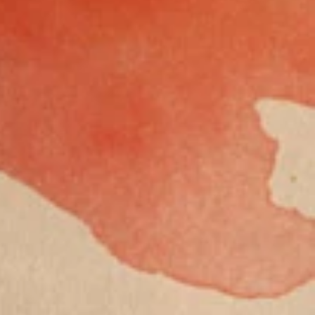
・
で
と
る
デ
ー
に
で
す
。
が
、
引
い
て
が
こ
ブ