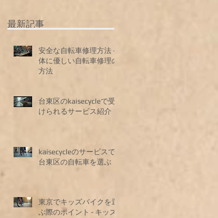
単
。
：
安
最新記事
長
車
も
の
ム
安全な自転車修理方法 -
ツ
体に優しい自転車修理の
さ
東
方法
を
に
る
用
点
台東区のkaisecycleで受
けられるサービス紹介
っ
ョ
受
い
較
kaisecycleのサービスで
た
ス
台東区の自転車を選ぶ
ま
タ
用
東京でキッズバイクを選
担
用
ぶ際のポイント - キッズ