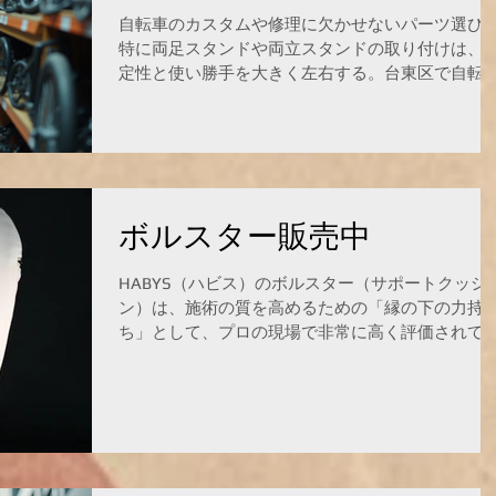
車の種類に合ったシートかどうか、工具なしで簡
自転車のカスタムや修理に欠かせないパーツ選び
に装着できるかもポイントだ。 安全ベルトの有無
特に両足スタンドや両立スタンドの取り付けは、
犬の動きを制限し、落下を防ぐ。 クッション性：
定性と使い勝手を大きく左右する。台東区で自転
時間の乗車でも犬が疲れにくい。 通気性：夏場で
パーツを購入する際のポイントをまとめた。地域
蒸れにくい素材。 取り付け方法：自転車のフレー
特性や店舗の特徴を踏まえ、効率よく必要なパー
や荷台に合うか。 これらを踏まえ、台東区で販売
を手に入れるための実践的な情報を提供する。 台
れている製品を比較検討すると良い。 自転車に犬
区自転車パーツ購入の基本ポイント 台東区は都心
乗せてもいいですか？ 法律上、自転車に犬を乗せ
近く、観光地や商業施設が多いエリア。自転車利
ことは可能だが、安全面の配
者も多く、パーツの需要も高い。購入時は以下の
ボルスター販売中
を意識すると良い。 品揃えの豊富さ 両足スタンドや
チャイルドシートなど、目的に合ったパーツが揃
HABYS（ハビス）のボルスター（サポートクッシ
ているか確認。専門店なら専門的なアドバイスも
ン）は、施術の質を高めるための「縁の下の力持
けやすい。 価格の比較 同じパーツでも店舗によって
ち」として、プロの現場で非常に高く評価されて
価格差がある。複数店を回るか、オンラインと比
ます。 施術台と同じく、細部までこだわり抜かれ
して納得のいく価格で購入する。 取り付けサービ
設計が特徴です。分かりやすくポイントを解説し
の有無 自分で取り付けが難しい場合、店舗での取り
す。 ### 1. なぜHABYSのボルスターが選ばれるの
付けサービスがあるかチェック。技術力の高いス
か？ * **「ヘタリ」にくい高品質フォーム** 繰り返
ッフがいる店を選ぶと安心。 アクセスの良さ 台東区
し使用しても形が崩れにくい高弾性フォームを使
内の店舗は駅近やバス路線沿いに多い。移動の負
しています。プロが長期間、毎日体重をかけて使
を減らすため、アクセスの良い店を選ぶ。..