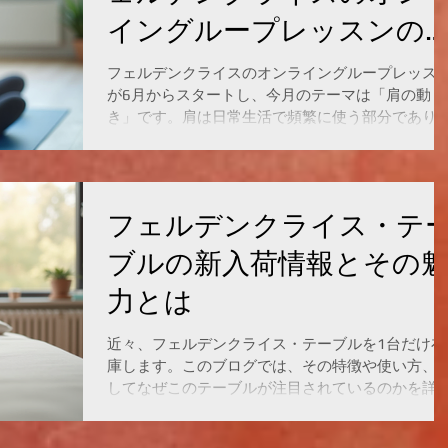
with double leg stand pre-installed rear childseat
イングループレッスンの
and helmet 2 MTB bikebianchi 2 26HE wheels
classic cr-mo steel frame. 3×7s shift gear side sing
力
kick stand
フェルデンクライスのオンライングループレッス
が6月からスタートし、今月のテーマは「肩の動
き」です。肩は日常生活で頻繁に使う部分であり
がら、意識的に動かすことが少ないため、知らず
らずのうちに硬くなったり、痛みを感じたりする
とがあります。このレッスンは、肩の動きを丁寧
見直し、体の使い方を改善することで、肩の柔軟
フェルデンクライス・テ
や快適さを取り戻すことを目指しています。 肩の
きをテーマにしたフェルデンクライスのオンライ
ブルの新入荷情報とその
グループレッスン フェルデンクライスとは何か フ
ルデンクライスは、イスラエルの物理学者モーシ
力とは
ェ・フェルデンクライスによって考案された身体
育法です。動きを通じて神経系を刺激し、体の使
近々、フェルデンクライス・テーブルを1台だけ在
方を改善することを目的としています。痛みの軽
庫します。このブログでは、その特徴や使い方、
や姿勢の改善、動きの効率化に効果があるとされ
してなぜこのテーブルが注目されているのかを詳
リハビリやスポーツ、日常生活の質向上に活用さ
く紹介します。フェルデンクライス・メソッドに
ています。 このメソッドの特徴は、無理なくゆっ
味がある方や、身体の動きを改善したい方にとっ
りとした動きを繰り返すことで、体の感覚を高め