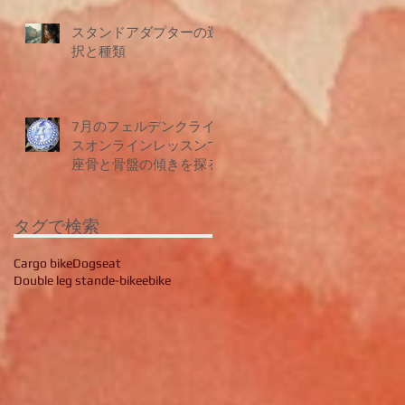
レ
ク
フ
スタンドアダプターの選
で
錆
択と種類
紹
子
イ
た
7月のフェルデンクライ
が
スオンラインレッスンで
う
座骨と骨盤の傾きを探る
い
は
ル
の
タグで検索
様
い
で
Cargo bike
Dogseat
も
備
Double leg stand
e-bike
ebike
れ
ォ
ッ
さ
だ
フ
ラ