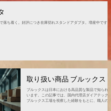
役立つ情報をお届けします。 フェルデンクライス
点にあります。肩の動きに焦点を当てたレッスン
テーブルの全体像 フェルデンクライス・テーブル
タ
は、肩関節の可動域を広げ、筋肉の緊張を和らげ
は何か フェルデンクライス・テーブルは、フェル
ことが期待できます。 肩の動きを改善
ンクライス・メソッドの実践に特化した専用のテ
で落ち着く。好評につき在庫切れスタンドアダプタ。増産中です。
ブルです。このメソッドは、身体の動きを意識的
改善し、痛みの軽減や柔軟性の向上を目指すもの
す。テーブルは、施術者と受け手が快適に動きや
いように設計されており、以下の特徴があります
適度な硬さとクッション性 身体を支えつつも動きや
すいバランスが取られています。 高さ調節機能 施術
者の身長や動きに合わせて調整できるため、負担
少なくなります。 安定した構造 動いてもぐらつか
ず、安全に使えます。 このテーブルがあることで
フェルデンクライス・メソッドの効果を最大限に
取り扱い商品 ブルックス
き出せます。 フェルデンクライス・テーブルの使
方
ブルックスは日本における高品質な製品で知られ
います。この記事では、国内代理店ダイアテック
ブルックス工場を視察した経験をもとに、職人の
だわりや製造工程の丁寧さ、そしてこの歴史ある