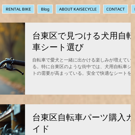
RENTAL BIKE
Blog
ABOUT KAISECYCLE
CONTACT
台東区で見つける犬用自転
車シート選び
自転車で愛犬と一緒に出かける楽しみが増えてい
る。特に台東区のような街中では、犬用自転車シ
トの需要が高まっている。安全で快適なシートを
ぶことが、愛犬との楽しいサイクリングの第一歩
だ。ここでは、犬用自転車シートの選び方をわか
やすく解説する。 犬用自転車シート選びのポイン
犬用自転車シートを選ぶ際に重要なのは、安全性
快適性、取り付けのしやすさの3つだ。まず、安全
性は最優先。しっかりと固定できるか、落下防止
台東区自転車パーツ購入ガ
ベルトがあるかを確認する。次に、快適性。犬が
時間座っても疲れにくいクッション性や通気性が
イド
る素材を選ぶ。最後に、取り付けのしやすさ。自