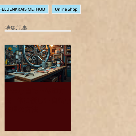
FELDENKRAIS METHOD
Online Shop
特集記事
ー
選
り
安全な自転車修理方
台東区のkaisecycleで
ト
法 - 体に優しい自転車
受けられるサービス
、
修理の方法
紹介
の
長
あ
転