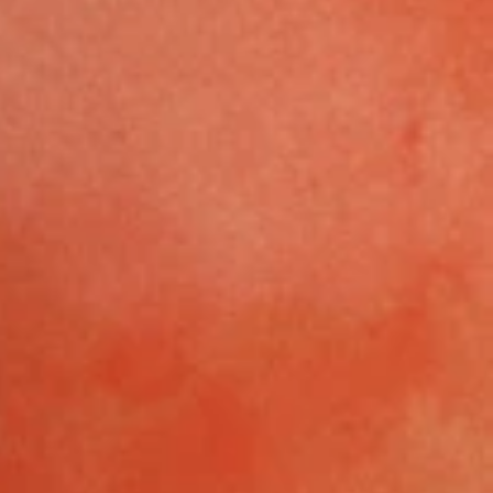
魅
le
ン
な
知
こ
に
性
ー
動
ン
魅
ェ
教
い
減
そ
、
し
れ
興
く
て
る