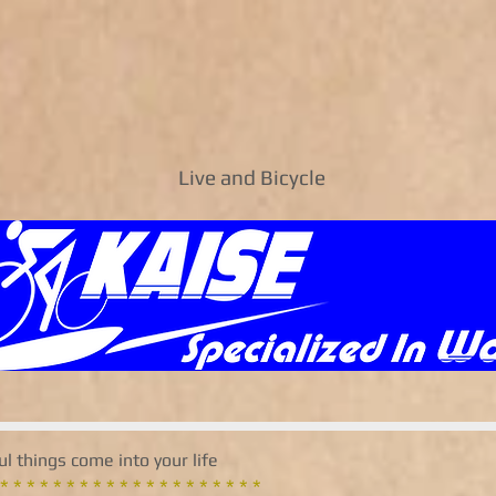
Live and Bicycle
ul things come into your life
 * * * * * * * * * * * * * * * * * * * *