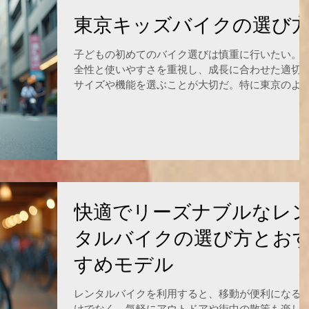
しても、正しいサポート力を維持し続ける耐久性
あります。 * **衛生的な「Vinyl Flex」素材** 施術台
東京キッズバイクの選び
と同様に、オイルや消毒液に強く、汚れにくい
「Vinyl Flex」という特殊な生地が使われています
子どもの初めてのバイク選びは慎重に行いたい。
清潔に保ちやすく、かつ肌触りも良いため、クラ
全性と使いやすさを重視し、成長に合わせた適切
アントも不快感なくリラックスできます。 * **医療
サイズや機能を選ぶことが大切だ。特に東京のよ
機器としての信頼性** 多くの製品がCEメディカルデ
な都市環境では、移動のしやすさや保管のしやす
バイス認証を取得しており、一般的なマッサージ
も考慮したいポイントになる。 東京キッズバイク
けでなく、理学療法やリハビリテーションの現場
選び方 キッズバイクを選ぶ際、まずは子どもの年
も使用できる安全性を備えています。 ##
と身長に合ったサイズを確認する。一般的に、12
ンチから16インチのバイクが3歳から6歳向けとさ
ている。成長が早い時期なので、少し余裕のある
イズを選ぶと長く使える。 次に、バイクのタイプ
決める。ペダルなしのバランスバイクは、バラン
快適でリーズナブルなレ
感覚を養うのに適している。ペダル付きのキッズ
タルバイクの選び方とお
イクは、ペダリングの練習に最適だ。補助輪付き
モデルもあるが、補助輪は早めに外すことをおす
すめモデル
めする。 安全面では、ブレーキの種類に注目。手
操作するハンドブレーキと足で止めるバックペダ
レンタルバイクを利用すると、移動が便利になる
ブレーキがある。小さな子どもにはバックペダル
けでなく、気軽にアウトドアや街中の散策も楽し