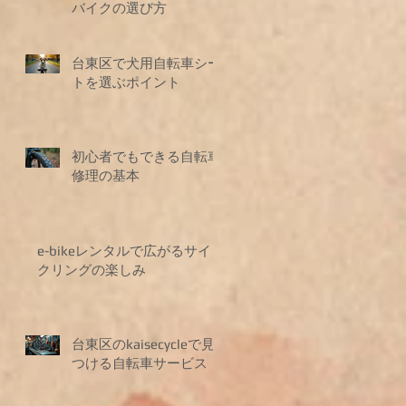
が
バイクの選び方
方
台東区で犬用自転車シー
。
安
トを選ぶポイント
イ
な
う
さ
だ
の
初心者でもできる自転車
で
齢
修理の基本
イ
れ
サ
を
e-bikeレンタルで広がるサイ
クリングの楽しみ
ス
ン
バ
す
の
す
台東区のkaisecycleで見
で
つける自転車サービス
ル
だ
ブ
め